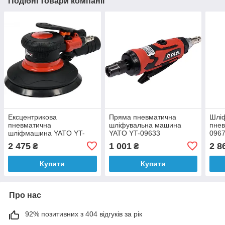
Подібні товари компанії
Ексцентрикова
Пряма пневматична
Шлі
пневматична
шліфувальна машина
пнев
шліфмашина YATO YT-
YATO YT-09633
096
09739
2 475
1 001
2 8
₴
₴
Купити
Купити
Про нас
92% позитивних з 404 відгуків за рік