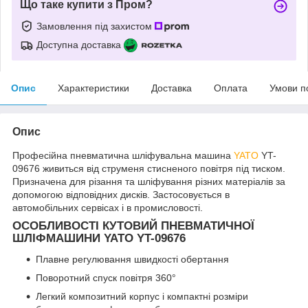
Що таке купити з Пром?
Замовлення під захистом
Доступна доставка
Опис
Характеристики
Доставка
Оплата
Умови п
Опис
Професійна пневматична шліфувальна машина
YATO
YT-
09676 живиться від струменя стисненого повітря під тиском.
Призначена для різання та шліфування різних матеріалів за
допомогою відповідних дисків. Застосовується в
автомобільних сервісах і в промисловості.
ОСОБЛИВОСТІ КУТОВИЙ ПНЕВМАТИЧНОЇ
ШЛІФМАШИНИ YATO YT-09676
Плавне регулювання швидкості обертання
Поворотний спуск повітря 360°
Легкий композитний корпус і компактні розміри