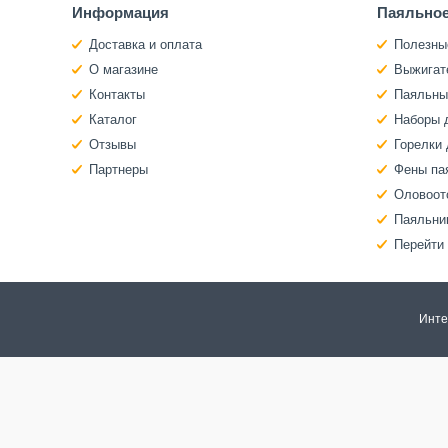
Информация
Паяльное
Доставка и оплата
Полезны
О магазине
Выжигат
Контакты
Паяльны
Каталог
Наборы 
Отзывы
Горелки 
Партнеры
Фены па
Оловоот
Паяльни
Перейти