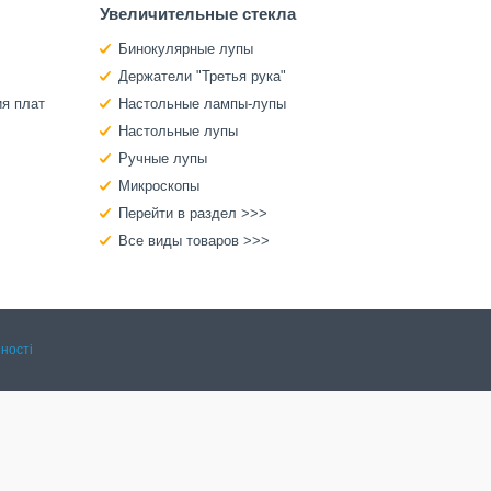
Увеличительные стекла
Бинокулярные лупы
Держатели "Третья рука"
ия плат
Настольные лампы-лупы
Настольные лупы
Ручные лупы
Микроскопы
Перейти в раздел >>>
Все виды товаров >>>
ності