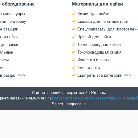
 оборудование
Материалы для пайки
е аксессуары
Химия для пайки
ели по дереву
Смывка для печатных плат
е станции
Спецпрепараты для изготовлен
для пайки
Припой для пайки
для пайки
Теплопроводная химия
яльные
Токопроводящая химия
сосы
Изолента и скотч
ки
Клея и лаки
 в раздел >>>
Смотреть все категории >>>
Prom.ua
Сайт створений на маркетплейсі
Интернет-магазин "RADIOMART" |
Поскаржитися на контент
|
Політика конфіденцій
Select Language
▼