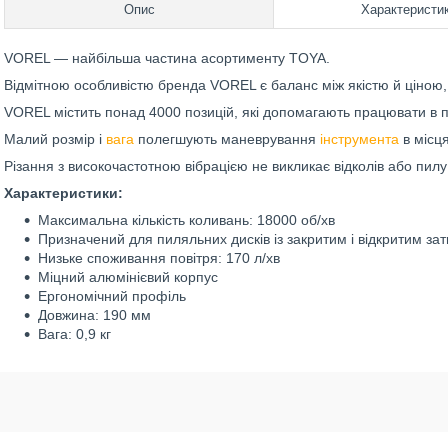
Опис
Характеристи
VOREL — найбільша частина асортименту TOYA.
Відмітною особливістю бренда VOREL є баланс між якістю й ціною
VOREL містить понад 4000 позицій, які допомагають працювати в п
Малий розмір і
вага
полегшують маневрування
інструмента
в місц
Різання з високочастотною вібрацією не викликає відколів або пилу
Характеристики:
Максимальна кількість коливань: 18000 об/хв
Призначений для пиляльних дисків із закритим і відкритим за
Низьке споживання повітря: 170 л/хв
Міцний алюмінієвий корпус
Ергономічний профіль
Довжина: 190 мм
Вага: 0,9 кг