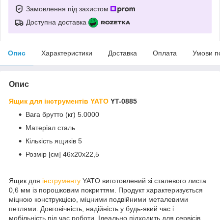
Замовлення під захистом
Доступна доставка
Опис
Характеристики
Доставка
Оплата
Умови п
Опис
Ящик для інструментів
YATO
YT-0885
Вага брутто (кг) 5.0000
Матеріал сталь
Кількість ящиків 5
Розмір [см] 46x20x22,5
Ящик для
інструменту
YATO виготовлений зі сталевого листа
0,6 мм із порошковим покриттям. Продукт характеризується
міцною конструкцією, міцними подвійними металевими
петлями. Довговічність, надійність у будь-який час і
мобільність під час роботи. Ідеально підходить для сервісів,