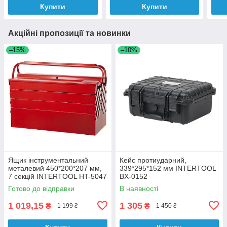
Купити
Купити
Акційні пропозиції та новинки
–15%
–10%
Ящик інструментальний
Кейс протиударний,
металевий 450*200*207 мм,
339*295*152 мм INTERTOOL
7 секцій INTERTOOL HT-5047
BX-0152
Готово до відправки
В наявності
1 019,15
1 305
₴
₴
1 199 ₴
1 450 ₴