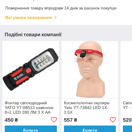
Повернення товару впродовж 14 днів за рахунок покупця
Всі умови повернення
Подібні товари компанії
Фонтар світлодіодний
Косметологічні окуляри
Світ
YATO YT-08513 навісною
Yato YT-73842 LED 1X-
YT -
8+1 LED 280 ЛМ 3 X АА
3.5X
450
557
520
₴
₴
Купити
Купити