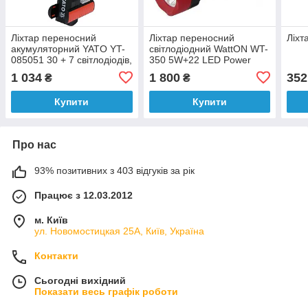
Ліхтар переносний
Ліхтар переносний
Ліхт
акумуляторний YATO YT-
світлодіодний WattON WT-
085051 30 + 7 світлодіодів,
350 5W+22 LED Power
100 лм
Bank
1 034
1 800
352
₴
₴
Купити
Купити
Про нас
93% позитивних з 403 відгуків за рік
Працює з 12.03.2012
м. Київ
ул. Новомостицкая 25А, Київ, Україна
Контакти
Сьогодні вихідний
Показати весь графік роботи