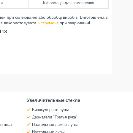
ки
Інформація для замовлення
ей при склеюванні або обробці виробів. Виготовлена зі
ляє використовувати
інструмент
при зварюванні.
113
Увеличительные стекла
Бинокулярные лупы
Держатели "Третья рука"
ия плат
Настольные лампы-лупы
Настольные лупы