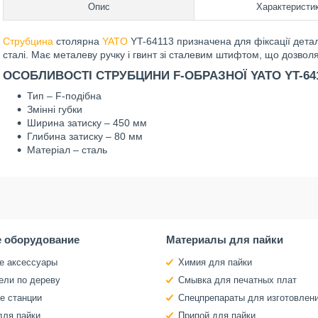
Опис
Характеристи
Струбцина
столярна
YATO
YT-64113 призначена для фіксації детал
сталі. Має металеву ручку і гвинт зі сталевим штифтом, що дозво
ОСОБЛИВОСТІ СТРУБЦИНИ F-ОБРАЗНОЇ YATO YT-64
Тип – F-подібна
Змінні губки
Ширина затиску – 450 мм
Глибина затиску – 80 мм
Матеріал – сталь
 оборудование
Материалы для пайки
е аксессуары
Химия для пайки
ели по дереву
Смывка для печатных плат
е станции
Спецпрепараты для изготовлен
для пайки
Припой для пайки