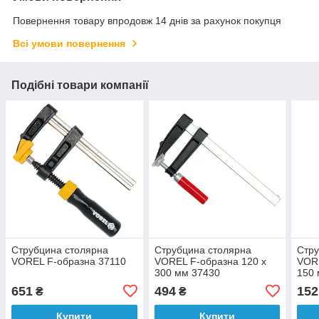
Повернення товару впродовж 14 днів за рахунок покупця
Всі умови повернення
Подібні товари компанії
Струбцина столярна
Струбцина столярна
Стру
VOREL F-образна 37110
VOREL F-образна 120 x
VORE
300 мм 37430
150 
651
494
152
₴
₴
Купити
Купити