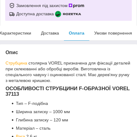
Замовлення під захистом
Доступна доставка
Характеристики
Доставка
Оплата
Умови повернення
Опис
Струбцина
столярна VOREL призначена для фіксації деталей
при склеюванні або обробці виробів. Виготовлена із
спеціального чавуну і оцинкованої сталі. Має дерев'яну ручку
з металевою кришкою.
ОСОБЛИВОСТІ СТРУБЦИНИ F-ОБРАЗНОЇ VOREL
37113
Тип – F-подібна
Ширина затиску – 1000 мм
Глибина затиску – 120 мм
Матеріал – сталь
Вага
2.6 кг