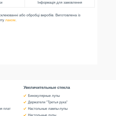
ки
Інформація для замовлення
клеюванні або обробці виробів. Виготовлена із
иту
лаком
.
Увеличительные стекла
Бинокулярные лупы
Держатели "Третья рука"
ия плат
Настольные лампы-лупы
Настольные лупы