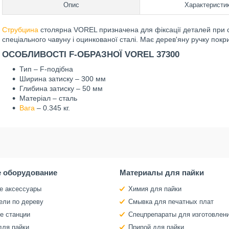
Опис
Характеристи
Струбцина
столярна VOREL призначена для фіксації деталей при с
спеціального чавуну і оцинкованої сталі. Має дерев'яну ручку покр
ОСОБЛИВОСТІ F-ОБРАЗНОЇ VOREL 37300
Тип – F-подібна
Ширина затиску – 300 мм
Глибина затиску – 50 мм
Матеріал – сталь
Вага
– 0.345 кг.
 оборудование
Материалы для пайки
е аксессуары
Химия для пайки
ели по дереву
Смывка для печатных плат
е станции
Спецпрепараты для изготовлен
для пайки
Припой для пайки