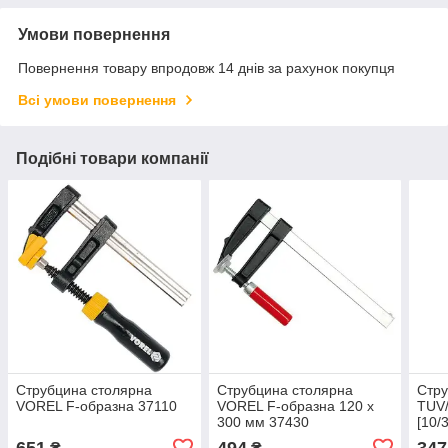
Умови повернення
Повернення товару впродовж 14 днів за рахунок покупця
Всі умови повернення
Подібні товари компанії
Струбцина столярна
Струбцина столярна
Стр
VOREL F-образна 37110
VOREL F-образна 120 x
TUV/
300 мм 37430
[10/
651
494
347