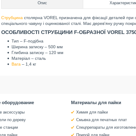
Опис
Характеристи
Струбцина
столярна VOREL призначена для фіксації деталей при с
спеціального чавуну і оцинкованої сталі. Має дерев'яну ручку покр
ОСОБЛИВОСТІ СТРУБЦИНИ F-ОБРАЗНОЇ VOREL 375
Тип – F-подібна
Ширина затиску – 500 мм
Глибина затиску – 120 мм
Матеріал – сталь
Вага
– 1,4 кг
 оборудование
Материалы для пайки
е аксессуары
Химия для пайки
ели по дереву
Смывка для печатных плат
е станции
Спецпрепараты для изготовлен
для пайки
Припой для пайки