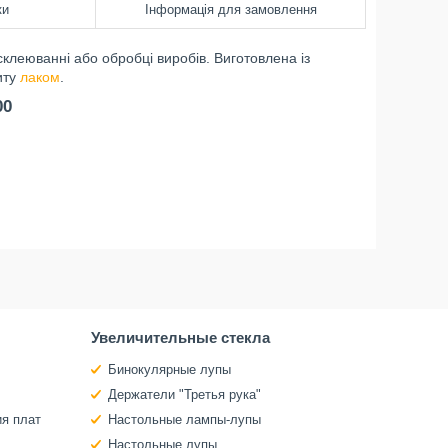
ки
Інформація для замовлення
клеюванні або обробці виробів. Виготовлена із
иту
лаком
.
00
Увеличительные стекла
Бинокулярные лупы
Держатели "Третья рука"
ия плат
Настольные лампы-лупы
Настольные лупы