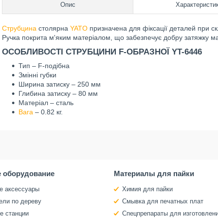
Опис
Характеристи
Струбцина
столярна
YATO
призначена для фіксації деталей при скл
Ручка покрита м'яким матеріалом, що забезпечує добру затяжку ма
ОСОБЛИВОСТІ СТРУБЦИНИ F-ОБРАЗНОЇ YT-6446
Тип – F-подібна
Змінні губки
Ширина затиску – 250 мм
Глибина затиску – 80 мм
Матеріал – сталь
Вага
– 0.82 кг.
 оборудование
Материалы для пайки
е аксессуары
Химия для пайки
ели по дереву
Смывка для печатных плат
е станции
Спецпрепараты для изготовлен