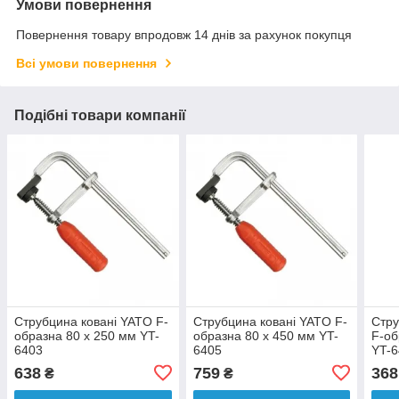
Умови повернення
Повернення товару впродовж 14 днів за рахунок покупця
Всі умови повернення
Подібні товари компанії
Струбцина ковані YATO F-
Струбцина ковані YATO F-
Стру
образна 80 x 250 мм YT-
образна 80 x 450 мм YT-
F-об
6403
6405
YT-
638
759
368
₴
₴