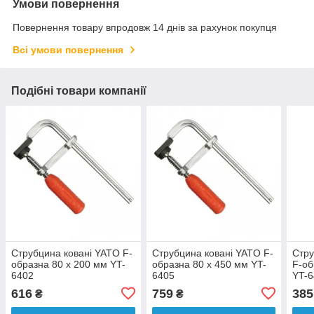
Умови повернення
Повернення товару впродовж 14 днів за рахунок покупця
Всі умови повернення
Подібні товари компанії
Струбцина ковані YATO F-
Струбцина ковані YATO F-
Стру
образна 80 x 200 мм YT-
образна 80 x 450 мм YT-
F-об
6402
6405
YT-
616
759
385
₴
₴