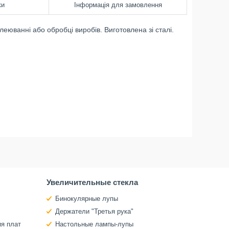
ки
Інформація для замовлення
еюванні або обробці виробів. Виготовлена зі сталі.
Увеличительные стекла
Бинокулярные лупы
Держатели "Третья рука"
ия плат
Настольные лампы-лупы