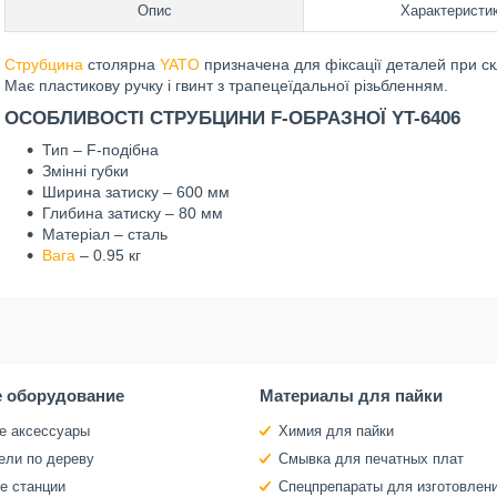
Опис
Характеристи
Струбцина
столярна
YATO
призначена для фіксації деталей при скл
Має пластикову ручку і гвинт з трапецеїдальної різьбленням.
ОСОБЛИВОСТІ СТРУБЦИНИ F-ОБРАЗНОЇ YT-6406
Тип – F-подібна
Змінні губки
Ширина затиску – 600 мм
Глибина затиску – 80 мм
Матеріал – сталь
Вага
– 0.95 кг
 оборудование
Материалы для пайки
е аксессуары
Химия для пайки
ели по дереву
Смывка для печатных плат
е станции
Спецпрепараты для изготовлен