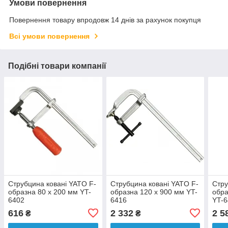
Умови повернення
Повернення товару впродовж 14 днів за рахунок покупця
Всі умови повернення
Подібні товари компанії
Струбцина ковані YATO F-
Струбцина ковані YATO F-
Стру
образна 80 x 200 мм YT-
образна 120 x 900 мм YT-
обра
6402
6416
YT-
616
2 332
2 5
₴
₴