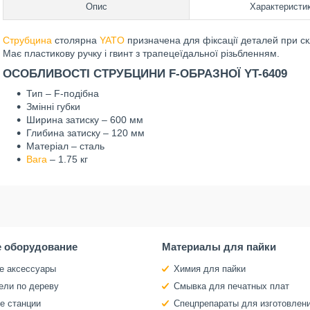
Опис
Характеристи
Струбцина
столярна
YATO
призначена для фіксації деталей при скл
Має пластикову ручку і гвинт з трапецеїдальної різьбленням.
ОСОБЛИВОСТІ СТРУБЦИНИ F-ОБРАЗНОЇ YT-6409
Тип – F-подібна
Змінні губки
Ширина затиску – 600 мм
Глибина затиску – 120 мм
Матеріал – сталь
Вага
– 1.75 кг
 оборудование
Материалы для пайки
е аксессуары
Химия для пайки
ели по дереву
Смывка для печатных плат
е станции
Спецпрепараты для изготовлен