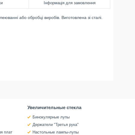
ки
Інформація для замовлення
еюванні або обробці виробів. Виготовлена зі сталі.
Увеличительные стекла
Бинокулярные лупы
Держатели "Третья рука"
ия плат
Настольные лампы-лупы