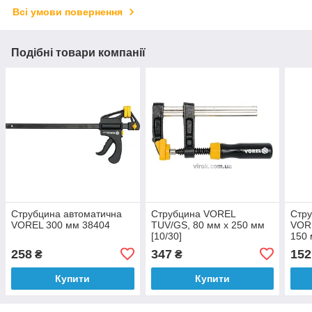
Всі умови повернення
Подібні товари компанії
Струбцина автоматична
Струбцина VOREL
Стру
VOREL 300 мм 38404
TUV/GS, 80 мм x 250 мм
VORE
[10/30]
150 
258
347
152
₴
₴
Купити
Купити