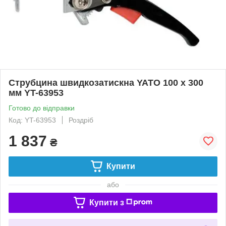
Струбцина швидкозатискна YATO 100 x 300
мм YT-63953
Готово до відправки
Код: YT-63953
Роздріб
1 837
₴
Купити
або
Купити з