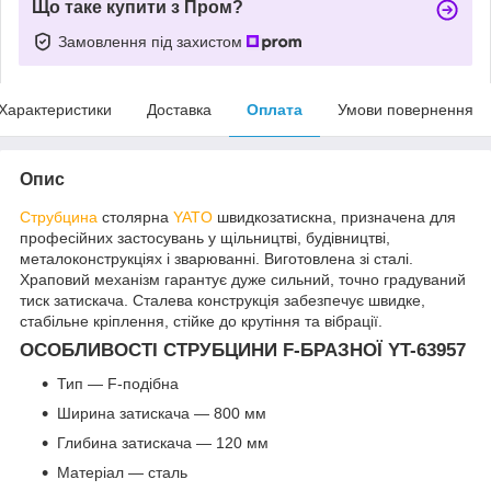
Що таке купити з Пром?
Замовлення під захистом
Характеристики
Доставка
Оплата
Умови повернення
Опис
Струбцина
столярна
YATO
швидкозатискна, призначена для
професійних застосувань у щільництві, будівництві,
металоконструкціях і зварюванні. Виготовлена зі сталі.
Храповий механізм гарантує дуже сильний, точно градуваний
тиск затискача. Сталева конструкція забезпечує швидке,
стабільне кріплення, стійке до крутіння та вібрації.
ОСОБЛИВОСТІ СТРУБЦИНИ F-БРАЗНОЇ YT-63957
Тип — F-подібна
Ширина затискача — 800 мм
Глибина затискача — 120 мм
Матеріал — сталь