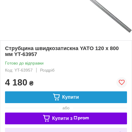
Струбцина швидкозатискна YATO 120 x 800
мм YT-63957
Готово до відправки
Код: YT-63957
Роздріб
4 180
₴
Купити
або
Купити з