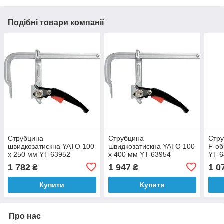
Подібні товари компанії
Струбцина
Струбцина
Стру
швидкозатискна YATO 100
швидкозатискна YATO 100
F-об
x 250 мм YT-63952
x 400 мм YT-63954
YT-
1 782
1 947
1 0
₴
₴
Купити
Купити
Про нас