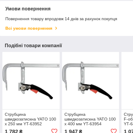
Умови повернення
Повернення товару впродовж 14 днів за рахунок покупця
Всі умови повернення
Подібні товари компанії
Струбцина
Струбцина
Стру
швидкозатискна YATO 100
швидкозатискна YATO 100
F-об
x 250 мм YT-63952
x 400 мм YT-63954
YT-
1 782
1 947
1 0
₴
₴