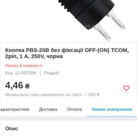
Кнопка PBS-20В без фіксації OFF-(ON) TCOM,
2pin, 1 А, 250V, чорна
Немає в наявності
Код: 11-0633BK
Роздріб
4,46
₴
Мінімальна сума замовлення на сайті — 450 ₴
арактеристики
Доставка
Оплата
Умови повернення
Опис