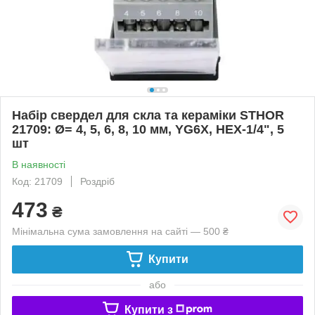
Набір свердел для скла та кераміки STHOR
21709: Ø= 4, 5, 6, 8, 10 мм, YG6X, HEX-1/4", 5
шт
В наявності
Код: 21709
Роздріб
473
₴
Мінімальна сума замовлення на сайті — 500 ₴
Купити
або
Купити з