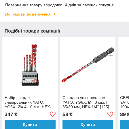
Повернення товару впродовж 14 днів за рахунок покупця
Всі умови повернення
Подібні товари компанії
Набір свердл
Свердло універсальне
СВЕ
універсальних YATO:
YATO: YG6X, Ø= 3 мм, l=
YATO
YG6X, Ø= 4-10 мм, HEX-
85/30 мм, HEX-1/4" [125]
100/
1/4", 5 шт
[50/
347
58
89
₴
₴
Купити
Купити