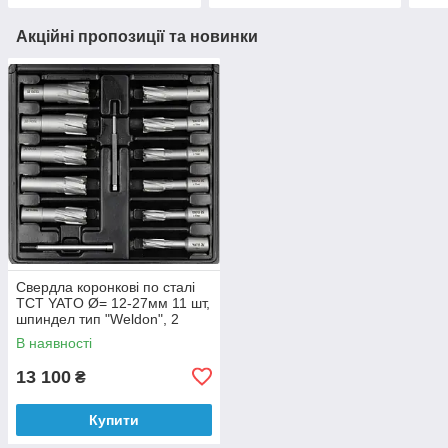
Акційні пропозиції та новинки
Свердла коронкові по сталі
TCT YATO Ø= 12-27мм 11 шт,
шпиндел тип "Weldon", 2
центр напрямні 13ел
В наявності
13 100
₴
Купити