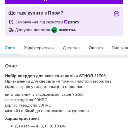
Що таке купити з Пром?
Замовлення під захистом
Доступна доставка
Опис
Характеристики
Доставка
Оплата
Умови п
Опис
Набір свердел для скла та кераміки STHOR 21709.
Призначений для свердління точних і чистих отворів без
відколів країв у склі, кераміці та порцеляні.
виготовлений із високоякісної сталі YG6X.
лезо твердістю 90HRC.
корпус твердістю 38HRC.
міцний і стійкий до пошкоджень і затуплення
Характеристики:
Діаметр — 4, 5, 6, 8, 10 мм