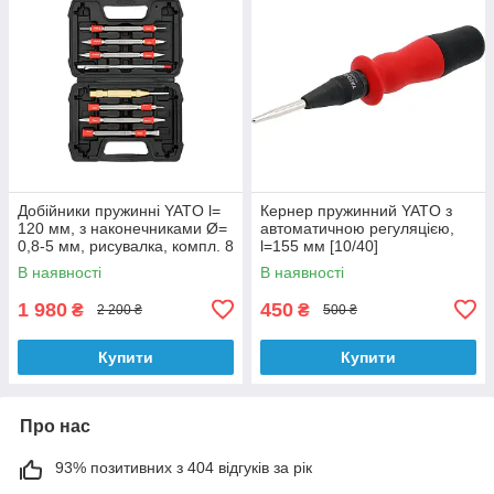
Добійники пружинні YATO l=
Кернер пружинний YATO з
120 мм, з наконечниками Ø=
автоматичною регуляцією,
0,8-5 мм, рисувалка, компл. 8
l=155 мм [10/40]
шт. [12]
В наявності
В наявності
1 980
450
₴
₴
2 200 ₴
500 ₴
Купити
Купити
Про нас
93% позитивних з 404 відгуків за рік