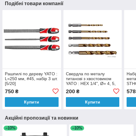
Подібні товари компанії
Рашпилі по дереву YATO :
Свердла по металу
Набі
L=250 мм, #45, набір 3 шт.
титанові з хвостовиком
мета
[5/20]
YATO : HEX 1/4", Ø= 4, 5,
STHO
6, 8, 10 мм. Набір 5 шт.
l= 3
750
200
578
₴
₴
шт
Купити
Купити
Акційні пропозиції та новинки
–10%
–10%