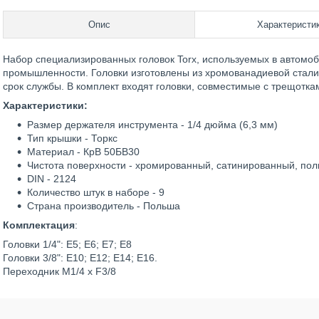
Опис
Характеристи
Набор специализированных головок Torx, используемых в автомоб
промышленности. Головки изготовлены из хромованадиевой стали 
срок службы. В комплект входят головки, совместимые с трещоткам
Характеристики:
Размер держателя инструмента - 1/4 дюйма (6,3 мм)
Тип крышки - Торкс
Материал - КрВ 50БВ30
Чистота поверхности - хромированный, сатинированный, по
DIN - 2124
Количество штук в наборе - 9
Страна производитель - Польша
Комплектация
:
Головки 1/4": E5; E6; E7; E8
Головки 3/8": E10; E12; E14; E16.
Переходник M1/4 x F3/8