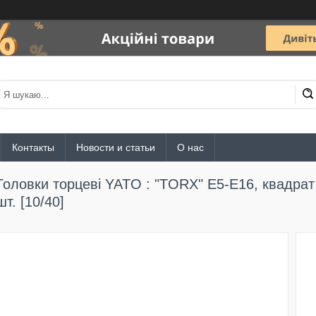
Контакты
Новости и статьи
О нас
Головки торцеві YATO : "TORX" Е5-Е16, квадрат 
шт. [10/40]