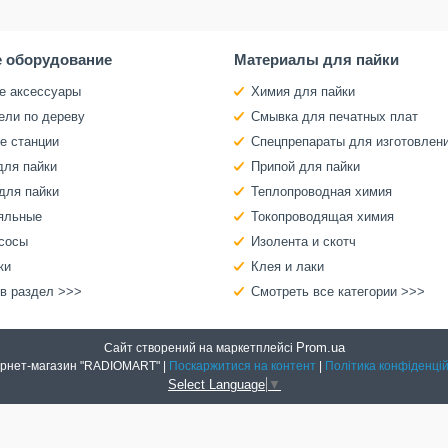
 оборудование
Материалы для пайки
е аксессуары
Химия для пайки
ели по дереву
Смывка для печатных плат
е станции
Спецпрепараты для изготовлен
для пайки
Припой для пайки
для пайки
Теплопроводная химия
яльные
Токопроводящая химия
сосы
Изолента и скотч
ки
Клея и лаки
 в раздел >>>
Смотреть все категории >>>
Prom.ua
Сайт створений на маркетплейсі
Интернет-магазин "RADIOMART" |
Поскаржитися на контент
|
Політика конфіденцій
Select Language
▼