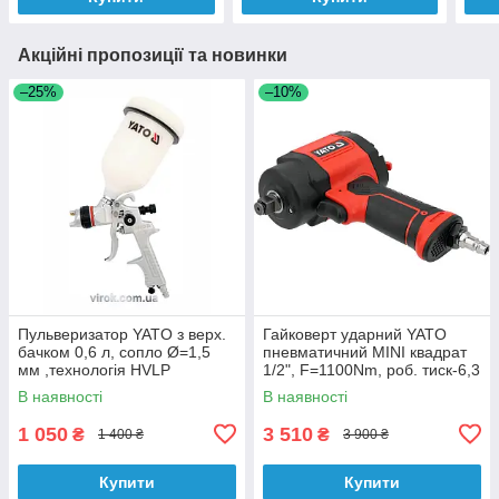
Акційні пропозиції та новинки
–25%
–10%
Пульверизатор YATO з верх.
Гайковерт ударний YATO
бачком 0,6 л, сопло Ø=1,5
пневматичний MINI квадрат
мм ,технологія HVLP
1/2", F=1100Nm, роб. тиск-6,3
Bar при 142л/хв [10]
В наявності
В наявності
1 050
3 510
₴
₴
1 400 ₴
3 900 ₴
Купити
Купити