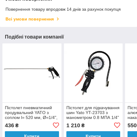
Повернення товару впродовж 14 днів за рахунок покупця
Всі умови повернення
Подібні товари компанії
Пістолет пневматичний
Пістолет для підкачування
Піст
продувальний YATO з
шин Yato YT-23703 з
алюм
соплом l= 520 мм, Ø=1/4",
манометром 0.8 МПА 1/4"
нака
для тиску- 0.8 MPa
440 мм
мано
436
1 210
550
₴
₴
[30/60/540]
0.6 
Купити
Купити