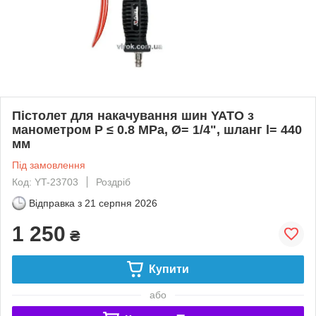
Пістолет для накачування шин YATO з
манометром P ≤ 0.8 MPa, Ø= 1/4", шланг l= 440
мм
Під замовлення
Код: YT-23703
Роздріб
Відправка з
21 серпня 2026
1 250
₴
Купити
або