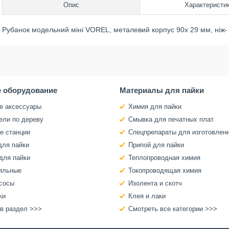
Опис
Характеристи
Рубанок модельний міні VOREL, металевий корпус 90х 29 мм, ніж-
 оборудование
Материалы для пайки
е аксессуары
Химия для пайки
ели по дереву
Смывка для печатных плат
е станции
Спецпрепараты для изготовлен
для пайки
Припой для пайки
для пайки
Теплопроводная химия
яльные
Токопроводящая химия
сосы
Изолента и скотч
ки
Клея и лаки
 в раздел >>>
Смотреть все категории >>>