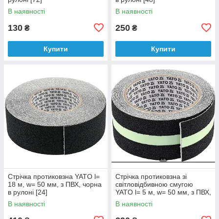
В наявності
В наявності
130
250
₴
₴
Купити
Купити
Стрічка протиковзна YATO l=
Стрічка протиковзна зі
18 м, w= 50 мм, з ПВХ, чорна
світловідбивною смугою
в рулоні [24]
YATO l= 5 м, w= 50 мм, з ПВХ,
чорна в рулоні [72]
В наявності
В наявності