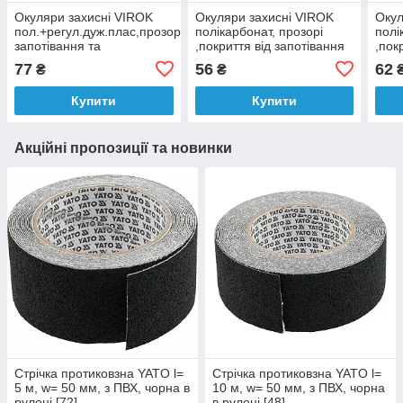
Окуляри захисні VIROK
Окуляри захисні VIROK
Окул
пол.+регул.дуж.плас,прозорі,покрит.від
полікарбонат, прозорі
полі
запотівання та
,покриття від запотівання
,пок
подряпин,відкриті(55)
та подряпин,відкриті (72)
та п
77
56
62
₴
₴
Купити
Купити
Акційні пропозиції та новинки
Стрічка протиковзна YATO l=
Стрічка протиковзна YATO l=
5 м, w= 50 мм, з ПВХ, чорна в
10 м, w= 50 мм, з ПВХ, чорна
рулоні [72]
в рулоні [48]