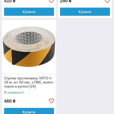
410
290
₴
₴
Купити
Купити
Стрічка протиковзна YATO l=
18 м, w= 50 мм, з ПВХ, жовто-
чорна в рулоні [24]
В наявності
460
₴
Купити