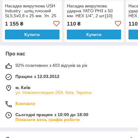
Насадка викруткова USH
Насадка викруткова
Наса
Industry : шліц плоский
ударна YATO PH3 х 50
удар
SL5,5х0,8 x 25 мм. Уп. 25
мм. HEX 1/4", 2 шт.[10]
HEX 
шт.
1 155
110
110
₴
₴
Купити
Купити
Про нас
92% позитивних з 403 відгуків за рік
Працює з 12.03.2012
м. Київ
ул. Новомостицкая 25А, Київ, Україна
Контакти
Сьогодні працює з 10:00 до 18:00
Показати весь графік роботи