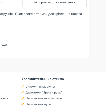
ки
Інформація для замовлення
нструкція. У комплекті є тримач для кріплення насоса
ипеда
Увеличительные стекла
Бинокулярные лупы
Держатели "Третья рука"
ия плат
Настольные лампы-лупы
Настольные лупы