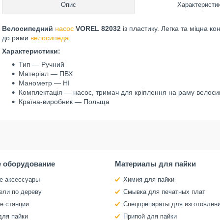
Опис
Характеристи
Велосипедний
насос
VOREL 82032
із пластику. Легка та міцна ко
до рами
велосипеда
.
Характеристики:
Тип — Ручний
Матеріал — ПВХ
Манометр — НІ
Комплектація — насос, тримач для кріплення на раму велос
Країна-виробник — Польща
 оборудование
Материалы для пайки
е аксессуары
Химия для пайки
ели по дереву
Смывка для печатных плат
е станции
Спецпрепараты для изготовлен
для пайки
Припой для пайки