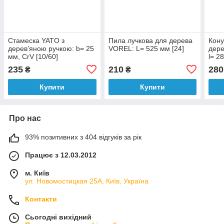
Стамеска YATO з
Пила лучкова для дерева
Кону
дерев’яною ручкою: b= 25
VOREL: L= 525 мм [24]
дере
мм, CrV [10/60]
l= 2
235
210
280
₴
₴
Купити
Купити
Про нас
93% позитивних з 404 відгуків за рік
Працює з 12.03.2012
м. Київ
ул. Новомостицкая 25А, Київ, Україна
Контакти
Сьогодні вихідний