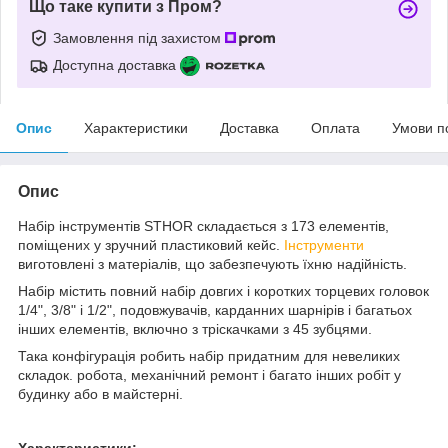
Що таке купити з Пром?
Замовлення під захистом
Доступна доставка
Опис
Характеристики
Доставка
Оплата
Умови п
Опис
Набір інструментів STHOR складається з 173 елементів,
поміщених у зручний пластиковий кейс.
Інструменти
виготовлені з матеріалів, що забезпечують їхню надійність.
Набір містить повний набір довгих і коротких торцевих головок
1/4", 3/8" і 1/2", подовжувачів, карданних шарнірів і багатьох
інших елементів, включно з тріскачками з 45 зубцями.
Така конфігурація робить набір придатним для невеликих
складок. робота, механічний ремонт і багато інших робіт у
будинку або в майстерні.
Характеристики: