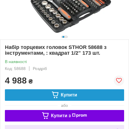
Набір торцевих головок STHOR 58688 з
інструментами, : квадрат 1/2" 173 шт.
В наявності
Код: 58688
Роздріб
4 988
₴
Купити
або
Купити з