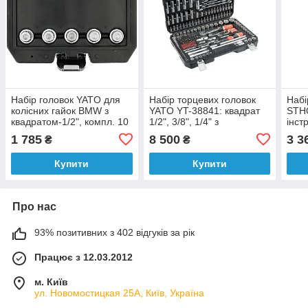
Набір головок YATO для
Набір торцевих головок
Набі
колісних гайок BMW з
YATO YT-38841: квадрат
STH
квадратом-1/2", компл. 10
1/2", 3/8", 1/4" з
інст
шт [10]
інструментами, 216 шт.
1/2",
1 785
8 500
3 3
₴
₴
Купити
Купити
Про нас
93% позитивних з 402 відгуків за рік
Працює з 12.03.2012
м. Київ
ул. Новомостицкая 25А, Київ, Україна