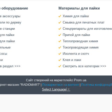
 оборудование
Материалы для пайки
е аксессуары
Химия для пайки
ели по дереву
Смывка для печатных плат
е станции
Спецпрепараты для изготовлен
для пайки
Припой для пайки
для пайки
Теплопроводная химия
яльные
Токопроводящая химия
сосы
Изолента и скотч
ки
Клея и лаки
 в раздел >>>
Смотреть все категории >>>
Prom.ua
Сайт створений на маркетплейсі
Интернет-магазин "RADIOMART" |
Поскаржитися на контент
|
Політика конфіденцій
Select Language
▼