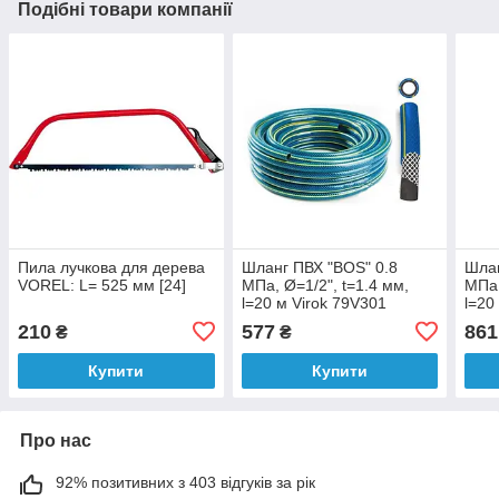
Подібні товари компанії
Пила лучкова для дерева
Шланг ПВХ "BOS" 0.8
Шлан
VOREL: L= 525 мм [24]
МПа, Ø=1/2", t=1.4 мм,
МПа,
l=20 м Virok 79V301
l=20
210
577
861
₴
₴
Купити
Купити
Про нас
92% позитивних з 403 відгуків за рік