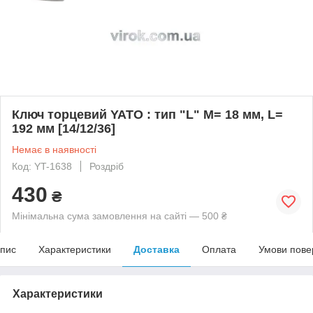
Ключ торцевий YATO : тип "L" М= 18 мм, L=
192 мм [14/12/36]
Немає в наявності
Код: YT-1638
Роздріб
430
₴
Мінімальна сума замовлення на сайті — 500 ₴
пис
Характеристики
Доставка
Оплата
Умови пове
Характеристики