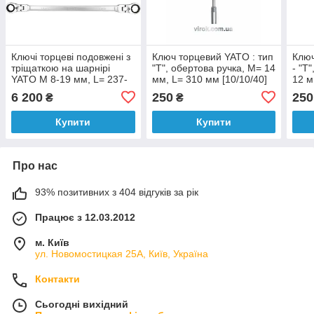
Ключі торцеві подовжені з
Ключ торцевий YATO : тип
Ключ
тріщаткою на шарнірі
"T", обертова ручка, M= 14
- "T
YATO M 8-19 мм, L= 237-
мм, L= 310 мм [10/10/40]
12 м
410 мм [10]
[10/
6 200
250
250
₴
₴
Купити
Купити
Про нас
93% позитивних з 404 відгуків за рік
Працює з 12.03.2012
м. Київ
ул. Новомостицкая 25А, Київ, Україна
Контакти
Сьогодні вихідний