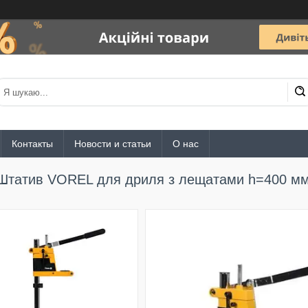
Контакты
Новости и статьи
О нас
Штатив VOREL для дриля з лещатами h=400 мм,