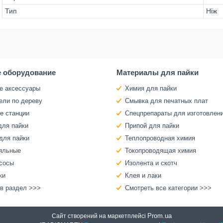
Тип
Ніж
 оборудование
Материалы для пайки
е аксессуары
Химия для пайки
ели по дереву
Смывка для печатных плат
е станции
Спецпрепараты для изготовлен
для пайки
Припой для пайки
для пайки
Теплопроводная химия
яльные
Токопроводящая химия
сосы
Изолента и скотч
ки
Клея и лаки
 в раздел >>>
Смотреть все категории >>>
Prom.ua
Сайт створений на маркетплейсі