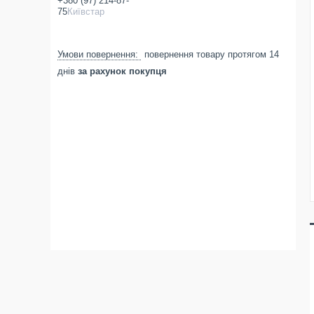
+380 (97) 214-87-
75
Київстар
повернення товару протягом 14
днів
за рахунок покупця