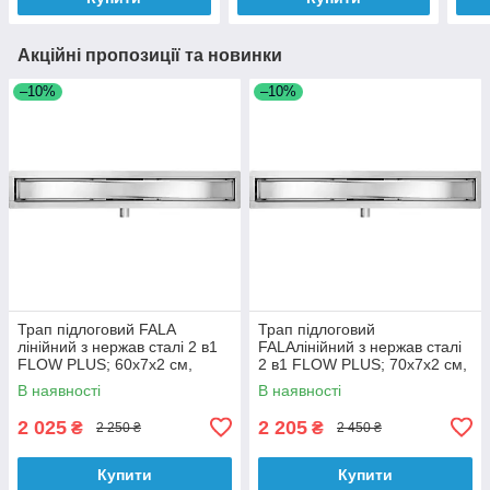
Акційні пропозиції та новинки
–10%
–10%
Трап підлоговий FALA
Трап підлоговий
лінійний з нержав сталі 2 в1
FALAлінійний з нержав сталі
FLOW PLUS; 60х7х2 см,
2 в1 FLOW PLUS; 70х7х2 см,
сифон- 52 мм, манжета- 20
сифон- 52 мм, манжета- 20
В наявності
В наявності
мм
мм
2 025
2 205
₴
₴
2 250 ₴
2 450 ₴
Купити
Купити