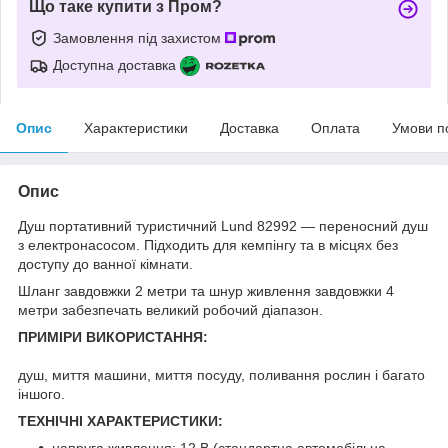
Що таке купити з Пром?
Замовлення під захистом
Доступна доставка
Опис
Характеристики
Доставка
Оплата
Умови п
Опис
Душ портативний туристичний Lund 82992 — переносний душ
з електронасосом. Підходить для кемпінгу та в місцях без
доступу до ванної кімнати.
Шланг завдовжки 2 метри та шнур живлення завдовжки 4
метри забезпечать великий робочий діапазон.
ПРИМІРИ ВИКОРИСТАННЯ:
душ, миття машини, миття посуду, поливання рослин і багато
іншого.
ТЕХНІЧНІ ХАРАКТЕРИСТИКИ:
напруга живлення: 12 В (стандартна автомобільна