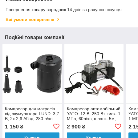
Повернення товару впродовж 14 днів за рахунок покупця
Всі умови повернення
Подібні товари компанії
Компресор для матрасів
Компресор автомобільний
Комп
від акумулятора LUND: 3,7
YATO: 12 В, 250 Вт, тиск- 1
YATO
В, 2х 2,6 АГод, 280 л/хв,
МПа, 60л/хв, шланг- 5м,
1 МП
тиск- 4,10 кПа [36]
кабель- 3 м + ліхтар LED
кабе
1 150
2 900
2 1
₴
₴
Купити
Купити