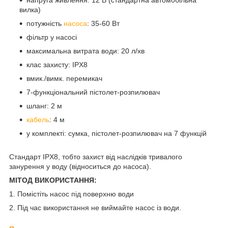
вилка)
потужність
насоса
: 35-60 Вт
фільтр у насосі
максимальна витрата води: 20 л/хв
клас захисту: IPX8
вмик./вимк. перемикач
7-функціональний пістолет-розпилювач
шланг: 2 м
кабель
: 4 м
у комплекті: сумка, пістолет-розпилювач на 7 функцій
Стандарт IPX8, тобто захист від наслідків тривалого
занурення у воду (відноситься до насоса).
МІТОД ВИКОРИСТАННЯ:
1. Помістіть насос під поверхню води
2. Під час використання не виймайте насос із води.