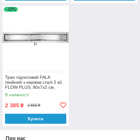
–10%
Трап підлоговий FALA
лінійний з нержав сталі 2 в1
FLOW PLUS; 80х7х2 см,
сифон- 52 мм, манжета- 20
В наявності
мм
2 385
₴
2 650 ₴
Купити
Про нас