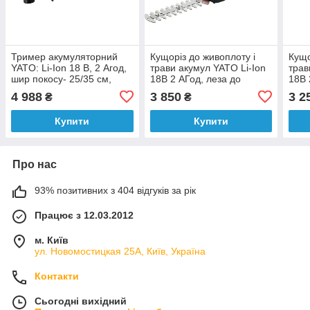
Тример акумуляторний
Кущоріз до живоплоту і
Кущо
YATO: Li-Ion 18 В, 2 Агод,
трави акумул YATO Li-Ion
трав
шир покосу- 25/35 см,
18В 2 АГод, леза до
18В 
жилка Ø=1.6 мм [1]
живопл l= 18см, до трави
живо
4 988
3 850
3 2
₴
₴
w= 92мм
w= 
Купити
Купити
Про нас
93% позитивних з 404 відгуків за рік
Працює з 12.03.2012
м. Київ
ул. Новомостицкая 25А, Київ, Україна
Контакти
Сьогодні вихідний