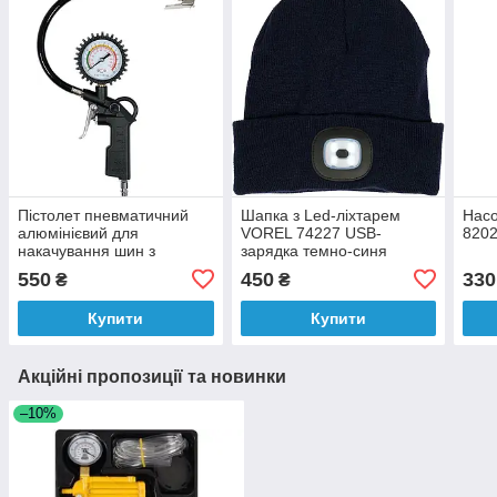
Пістолет пневматичний
Шапка з Led-ліхтарем
Нас
алюмінієвий для
VOREL 74227 USB-
8202
накачування шин з
зарядка темно-синя
манометром Vorel 81651
550
450
330
₴
₴
0.6 МПа 1/4"
Купити
Купити
Акційні пропозиції та новинки
–10%