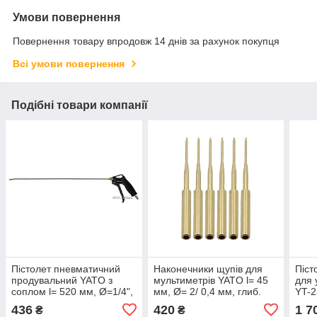
Умови повернення
Повернення товару впродовж 14 днів за рахунок покупця
Всі умови повернення
Подібні товари компанії
Пістолет пневматичний
Наконечники щупів для
Піст
продувальний YATO з
мультиметрів YATO l= 45
для 
соплом l= 520 мм, Ø=1/4",
мм, Ø= 2/ 0,4 мм, глиб.
YT-2
для тиску- 0.8 MPa
отвору- 18 мм з міді, 6 шт
мм 1
436
420
1 7
₴
₴
[30/60/540]
МП