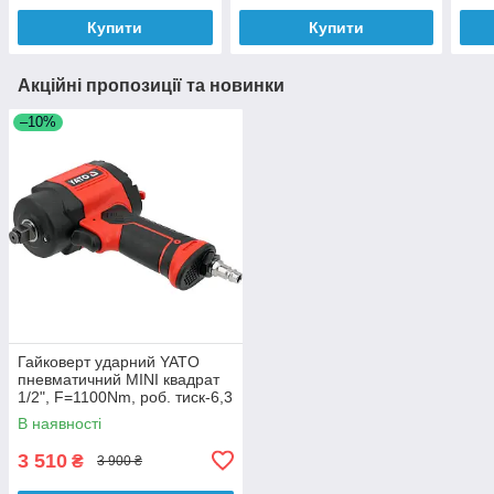
Купити
Купити
Акційні пропозиції та новинки
–10%
Гайковерт ударний YATO
пневматичний MINI квадрат
1/2", F=1100Nm, роб. тиск-6,3
Bar при 142л/хв [10]
В наявності
3 510
₴
3 900 ₴