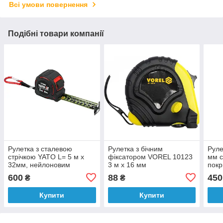
Всі умови повернення
Подібні товари компанії
Рулетка з сталевою
Рулетка з бічним
Руле
стрічкою YATO L= 5 м x
фіксатором VOREL 10123
мм с
32мм, нейлоновим
3 м х 16 мм
покр
покриттям і магнітним
магн
600
88
450
₴
₴
наконечником [6/36]
[6/60
Купити
Купити