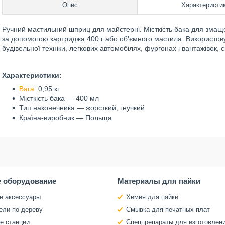
Опис
Характеристи
Ручний мастильний шприц для майстерні. Місткість бака для змащ
за допомогою картриджа 400 г або об'ємного мастила. Використову
будівельної техніки, легкових автомобілях, фургонах і вантажівок, 
Характеристики:
Вага
: 0,95 кг.
Місткість бака — 400 мл
Тип наконечника — жорсткий, гнучкий
Країна-виробник — Польща
 оборудование
Материалы для пайки
е аксессуары
Химия для пайки
ели по дереву
Смывка для печатных плат
е станции
Спецпрепараты для изготовлен