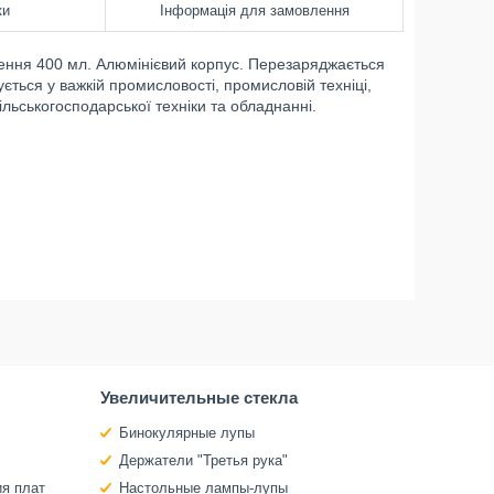
ки
Інформація для замовлення
ення 400 мл. Алюмінієвий корпус. Перезаряджається
ється у важкій промисловості, промисловій техніці,
сільськогосподарської техніки та обладнанні.
Увеличительные стекла
Бинокулярные лупы
Держатели "Третья рука"
ия плат
Настольные лампы-лупы