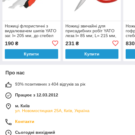
Ножиці флористичні з
Ножиці звичайні для
Ножи
видалювачем шипів YATO
присадибних робіт YATO
гофр
заг. l= 205 мм, до стебел
леза l= 85 мм; L= 215 мм,
стеб
Ø≤ 6 мм [50/10]
до стебел Ø≤ 5мм з
см, 
190
231
830
₴
₴
нержав сталі
р
Купити
Купити
Про нас
93% позитивних з 404 відгуків за рік
Працює з 12.03.2012
м. Київ
ул. Новомостицкая 25А, Київ, Україна
Контакти
Сьогодні вихідний