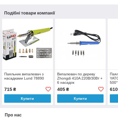
Подібні товари компанії
Паяльник випалювач з
Випалювач по дереву
Пая
насадками Lund 78890
Zhongdi 410A 220В/30Вт +
YATO
6 насадок
500°
715
405
610
₴
₴
Купити
Купити
Про нас