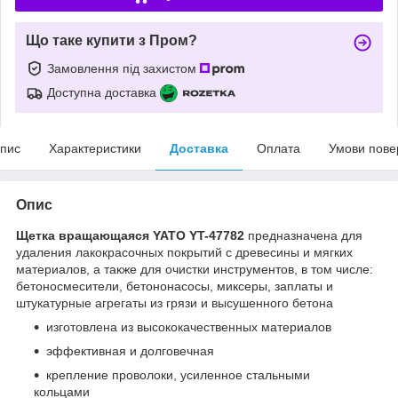
Що таке купити з Пром?
Замовлення під захистом
Доступна доставка
пис
Характеристики
Доставка
Оплата
Умови пове
Опис
Щетка вращающаяся YATO YT-47782
предназначена для
удаления лакокрасочных покрытий с древесины и мягких
материалов, а также для очистки инструментов, в том числе:
бетоносмесители, бетононасосы, миксеры, заплаты и
штукатурные агрегаты из грязи и высушенного бетона
изготовлена из высококачественных материалов
эффективная и долговечная
крепление проволоки, усиленное стальными
кольцами