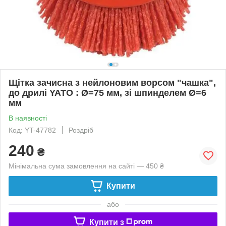
Щітка зачисна з нейлоновим ворсом "чашка",
до дрилі YATO : Ø=75 мм, зі шпинделем Ø=6
мм
В наявності
Код: YT-47782
Роздріб
240
₴
Мінімальна сума замовлення на сайті — 450 ₴
Купити
або
Купити з