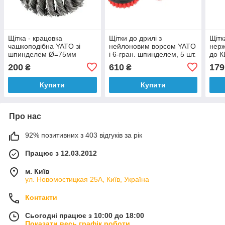
Щітка - крацовка
Щітки до дрилі з
Щітк
чашкоподібна YATO зі
нейлоновим ворсом YATO
нерж
шпинделем Ø=75мм
і 6-гран. шпинделем, 5 шт.
до К
[12/72]
[24/192]
гайк
200
610
179
₴
₴
Купити
Купити
Про нас
92% позитивних з 403 відгуків за рік
Працює з 12.03.2012
м. Київ
ул. Новомостицкая 25А, Київ, Україна
Контакти
Сьогодні працює з 10:00 до 18:00
Показати весь графік роботи