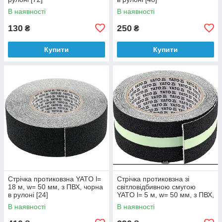
В наявності
В наявності
130
250
₴
₴
Купити
Купити
Стрічка протиковзна YATO l=
Стрічка протиковзна зі
18 м, w= 50 мм, з ПВХ, чорна
світловідбивною смугою
в рулоні [24]
YATO l= 5 м, w= 50 мм, з ПВХ,
чорна в рулоні [72]
В наявності
В наявності