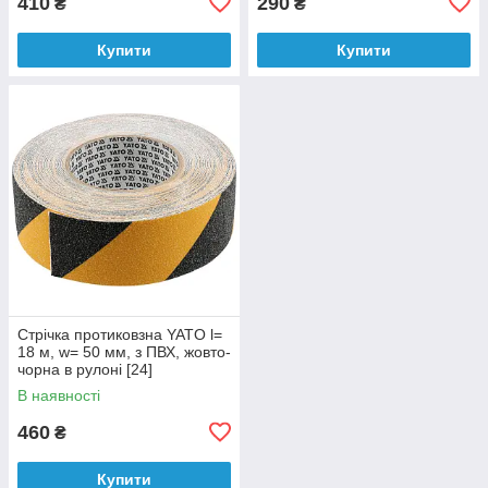
410
290
₴
₴
Купити
Купити
Стрічка протиковзна YATO l=
18 м, w= 50 мм, з ПВХ, жовто-
чорна в рулоні [24]
В наявності
460
₴
Купити