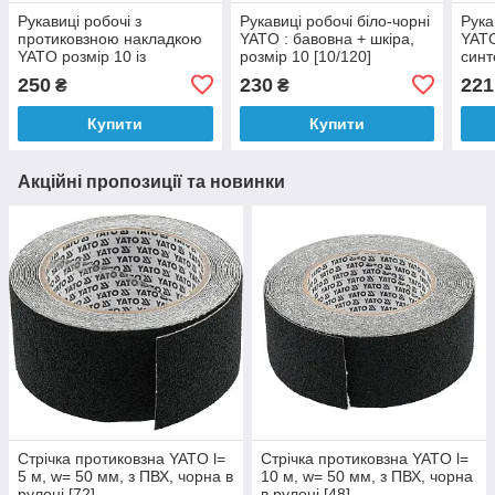
Рукавиці робочі з
Рукавиці робочі біло-чорні
Рука
протиковзною накладкою
YATO : бавовна + шкіра,
YATO
YATO розмір 10 із
розмір 10 [10/120]
синт
синтетичної шкіри і
нейл
250
230
221
₴
₴
нейлона [12/120]
Купити
Купити
Акційні пропозиції та новинки
Стрічка протиковзна YATO l=
Стрічка протиковзна YATO l=
5 м, w= 50 мм, з ПВХ, чорна в
10 м, w= 50 мм, з ПВХ, чорна
рулоні [72]
в рулоні [48]