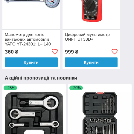
Манометр для коліс
Цифровий мультиметр
вантажних автомобілів
UNI-T UT33D+
YATO YT-24301: L= 140
мм, P = 0-15 Bar (220 PSI)
360
999
₴
₴
Купити
Купити
Акційні пропозиції та новинки
–25%
–20%