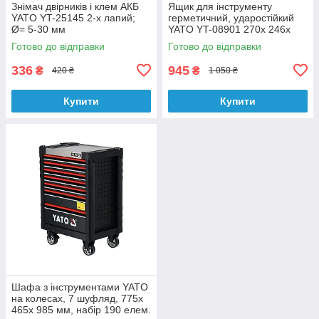
Знімач двірників і клем АКБ
Ящик для інструменту
YATO YT-25145 2-х лапий;
герметичний, ударостійкий
Ø= 5-30 мм
YATO YT-08901 270х 246х
124 мм з поліпропілену
Готово до відправки
Готово до відправки
336
945
₴
₴
420 ₴
1 050 ₴
Купити
Купити
Шафа з інструментами YATO
на колесах, 7 шуфляд, 775x
465x 985 мм, набір 190 елем.