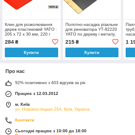
Клин для розколювання
Полотно-насадка різальне
Паял
дерев пластиковий YATO :
для реноватора YT-82220
труб
205 x 72 x 30 мм, 220 г
YATO по дереву і металу,
наса
[20/40]
l= 90/40 мм, w= 34 мм [10]
63 м
284
215
1 1
₴
₴
Купити
Купити
Про нас
92% позитивних з 403 відгуків за рік
Працює з 12.03.2012
м. Київ
ул. Новомостицкая 25А, Київ, Україна
Контакти
Сьогодні працює з 10:00 до 18:00