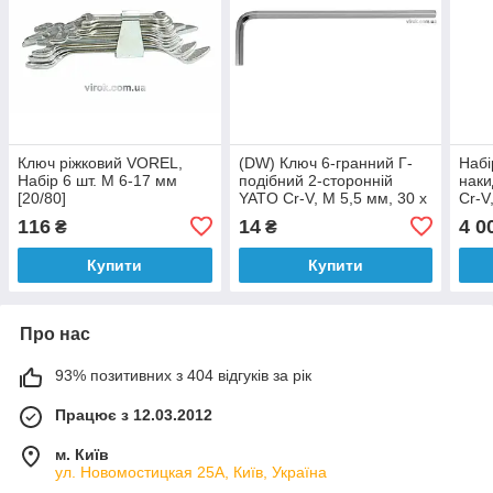
Ключ ріжковий VOREL,
(DW) Ключ 6-гранний Г-
Набі
Набір 6 шт. М 6-17 мм
подібний 2-сторонній
нак
[20/80]
YATO Cr-V, М 5,5 мм, 30 х
Cr-V
128 мм
шт.
116
14
4 0
₴
₴
Купити
Купити
Про нас
93% позитивних з 404 відгуків за рік
Працює з 12.03.2012
м. Київ
ул. Новомостицкая 25А, Київ, Україна