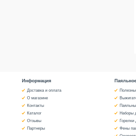
Информация
Паяльное
Доставка и оплата
Полезны
О магазине
Выжигат
Контакты
Паяльны
Каталог
Наборы 
Отзывы
Горелки 
Партнеры
Фены па
Оловоот