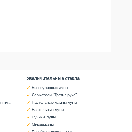
Увеличительные стекла
Бинокулярные лупы
Держатели "Третья рука"
ия плат
Настольные лампы-лупы
Настольные лупы
Ручные лупы
Микроскопы
Перейти в раздел >>>