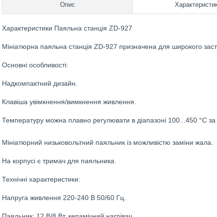
Опис
Характеристи
Характеристики Паяльна станція ZD-927
Мініатюрна паяльна станція ZD-927 призначена для широкого засто
Основні особливості:
Надкомпактний дизайн.
Клавіша увімкнення/вимкнення живлення.
Температуру можна плавно регулювати в діапазоні 100...450 °C з
Мініатюрний низьковольтний паяльник із можливістю заміни жала.
На корпусі є тримач для паяльника.
Технічні характеристики:
Напруга живлення 220-240 В 50/60 Гц.
Паяльник: 12 В/8 Вт, керамічний нагрівач.