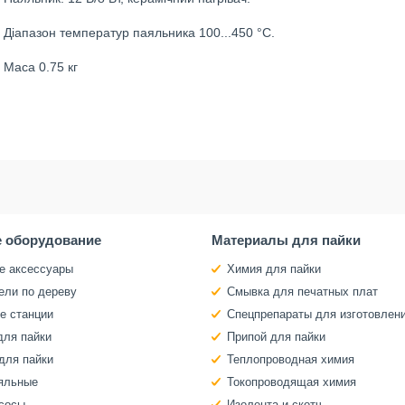
Діапазон температур паяльника 100...450 °C.
Маса 0.75 кг
 оборудование
Материалы для пайки
е аксессуары
Химия для пайки
ели по дереву
Смывка для печатных плат
е станции
Спецпрепараты для изготовлен
для пайки
Припой для пайки
для пайки
Теплопроводная химия
яльные
Токопроводящая химия
сосы
Изолента и скотч